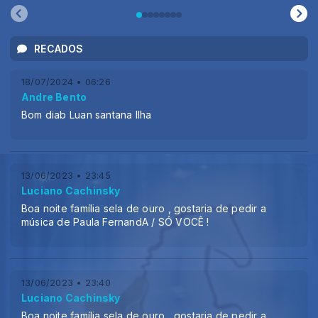
RECADOS
18/07/2024 • 06:26
Andre Bento
Bom diab Luan santana Ilha
13/06/2023 • 23:45
Luciano Cachinsky
Boa noite família sela de ouro , gostaria de pedir a
música de Paula FernandA / SÓ VOCÊ !
13/06/2023 • 23:40
Luciano Cachinsky
Boa noite família sela de ouro , gostaria de pedir a