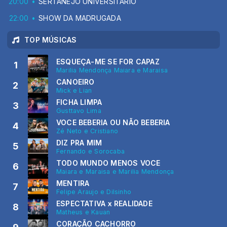
20:00
SERTANEJO UNIVERSITÁRIO
22:00
SHOW DA MADRUGADA
TOP MÚSICAS
ESQUEÇA-ME SE FOR CAPAZ
1
Marilia Mendonça Maiara e Maraisa
CANOEIRO
2
Mick e Lian
FICHA LIMPA
3
Gusttavo Lima
VOCE BEBERIA OU NÃO BEBERIA
4
Zé Neto e Cristiano
DIZ PRA MIM
5
Fernando e Sorocaba
TODO MUNDO MENOS VOCE
6
Maiara e Maraisa e Marilia Mendonça
MENTIRA
7
Felipe Araujo e Dilsinho
ESPECTATIVA x REALIDADE
8
Matheus e Kauan
CORAÇÃO CACHORRO