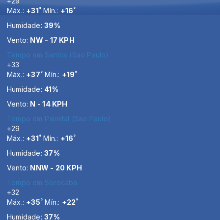
+
29
°
°
Máx.:
+
31
Mín.:
+
16
Humidade:
39%
Vento:
NW - 17 KPH
Tempo em Santos (Sao Paulo)
+
33
°
°
Máx.:
+
37
Mín.:
+
19
Humidade:
41%
Vento:
N - 14 KPH
Tempo em Palmital (Sao Paulo)
+
29
°
°
Máx.:
+
31
Mín.:
+
16
Humidade:
37%
Vento:
NNW - 20 KPH
Tempo em Sorocaba
+
32
°
°
Máx.:
+
35
Mín.:
+
22
Humidade:
37%