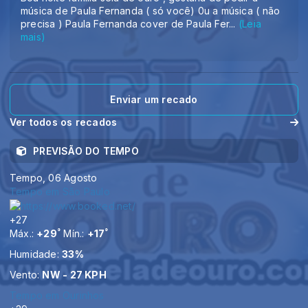
música de Paula Fernanda ( só você) 0u a música ( não
precisa ) Paula Fernanda cover de Paula Fer
...
(Leia
mais)
Enviar um recado
Ver todos os recados
PREVISÃO DO TEMPO
Tempo, 06 Agosto
Tempo em São Paulo
+
27
°
°
Máx.:
+
29
Mín.:
+
17
Humidade:
33%
Vento:
NW - 27 KPH
Tempo em Ourinhos