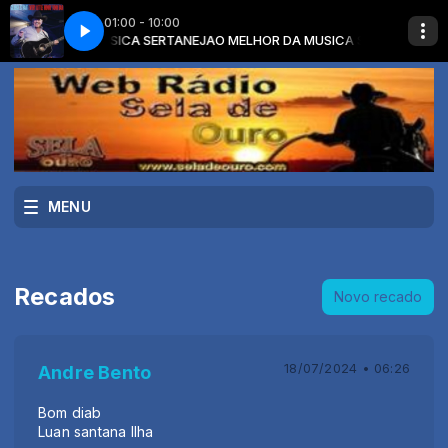
01:00 - 10:00
OR DA MUSICA SERTANEJA
TLE HONKY TONK BAR
GEORGE STRAIT - EVERY LITTLE HONKY TONK BAR
O MELHOR DA MUSICA SERTANEJA com O ME
MENU
Recados
Novo recado
18/07/2024 • 06:26
Andre Bento
Bom diab
Luan santana Ilha