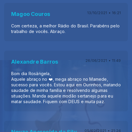
13/10/2021 • 16:21
Magoo Couros
Com certeza, a melhor Rádio do Brasil. Parabéns pelo
trabalho de vocês. Abraço.
26/06/2021 • 11:49
Alexandre Barros
Bom dia Rosângela,
Aquele abraço no ❤️, mega abraço no Mamede,
sucesso para vocês. Estou aqui em Ourinhos, matando
saudade de minha família e resolvendo algumas
situações. Manda aquele modão sertanejo para eu
matar saudade. Fiquem com DEUS e muita paz.
05/02/2021 • 21:24
Neuza Aparecida da Silva Rodrigues