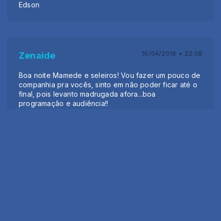
Edson
10/04/2019 • 22:08
Zenaide
Boa noite Mamede e seleiros! Vou fazer um pouco de
companhia pra vocês, sinto em não poder ficar até o
final, pois levanto madrugada afora...boa
programação e audiência!!
05/04/2019 • 23:23
Jane Rebelo
Boa noite amigos .Delicia de sexta feira. Queria ouvir
Marilia Mendonça - bem pior que eu.. Manda um alo
para o Gustavo . abraço